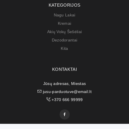
KATEGORIJOS
Nagu Lakai
Kremai
Akių Vokų Šešėliai
Dezodorantai
Kita
KONTAKTAI
Jūsų adresas, Miestas
jusu-parduotuve@email.lt
+370 666 99999