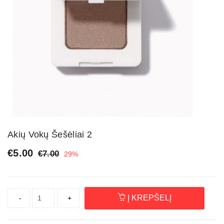
Akių Vokų Šešėliai 2
€
5.00
€
7.00
29%
Į KREPŠELĮ